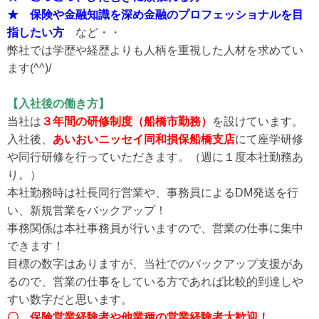
★ 保険や金融知識を深め金融のプロフェッショナルを目
指したい方
など・・
弊社では学歴や経歴よりも人柄を重視した人材を求めてい
ます(^^)/
【入社後の働き方】
当社は
３年間の研修制度（船橋市勤務）
を設けています。
入社後、
あいおいニッセイ同和損保船橋支店
にて座学研修
や同行研修を行っていただきます。（週に１度本社勤務あ
り。）
本社勤務時は社長同行営業や、事務員によるDM発送を行
い、新規営業をバックアップ！
事務関係は本社事務員が行いますので、営業の仕事に集中
できます！
目標の数字はありますが、当社でのバックアップ支援があ
るので、営業の仕事をしている方であれば比較的到達しや
すい数字だと思います。
〇 保険営業経験者や他業種の営業経験者大歓迎！