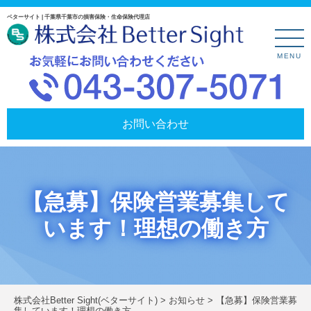
ベターサイト | 千葉県千葉市の損害保険・生命保険代理店
MENU
お問い合わせ
【急募】保険営業募集して
います！理想の働き方
株式会社Better Sight(ベターサイト)
>
お知らせ
>
【急募】保険営業募
集しています！理想の働き方