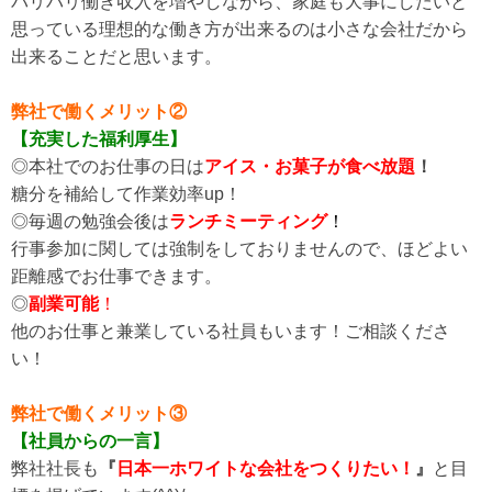
バリバリ働き収入を増やしながら、家庭も大事にしたいと
思っている理想的な働き方が出来るのは小さな会社だから
出来ることだと思います。
弊社で働くメリット②
【充実した福利厚生】
◎本社でのお仕事の日は
アイス・お菓子が食べ放題
！
糖分を補給して作業効率up！
◎毎週の勉強会後は
ランチミーティング
！
行事参加に関しては強制をしておりませんので、ほどよい
距離感でお仕事できます。
◎
副業可能
！
他のお仕事と兼業している社員もいます！ご相談くださ
い！
弊社で働くメリット③
【社員からの一言】
弊社社長も
『
日本一ホワイトな会社をつくりたい！
』
と目